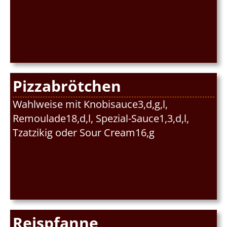
Pizzabrötchen
Wahlweise mit Knobisauce3,d,g,l,
Remoulade18,d,l, Spezial-Sauce1,3,d,l,
Tzatzikig oder Sour Cream16,g
Reispfanne